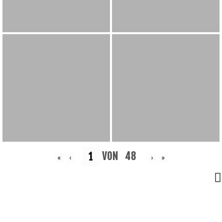
VON
48
«
‹
›
»