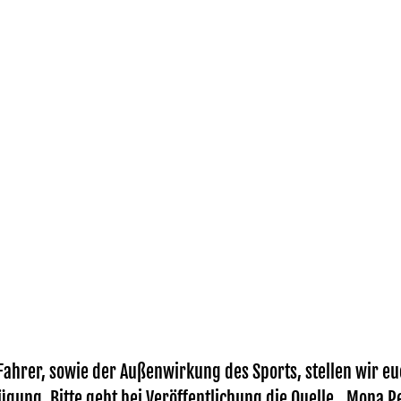
ahrer, sowie der Außenwirkung des Sports, stellen wir euc
ügung. Bitte gebt bei Veröffentlichung die Quelle „Mona P